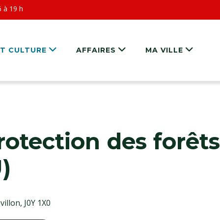
6 à 19 h
ET CULTURE
AFFAIRES
MA VILLE
rotection des forêts
)
illon, J0Y 1X0