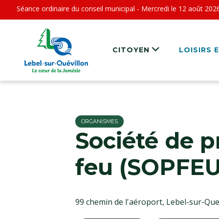
Séance ordinaire du conseil municipal - Mercredi le 12 août 202
CITOYEN
LOISIRS 
ORGANISMES
Société de p
feu (SOPFEU
99 chemin de l'aéroport, Lebel-sur-Quev