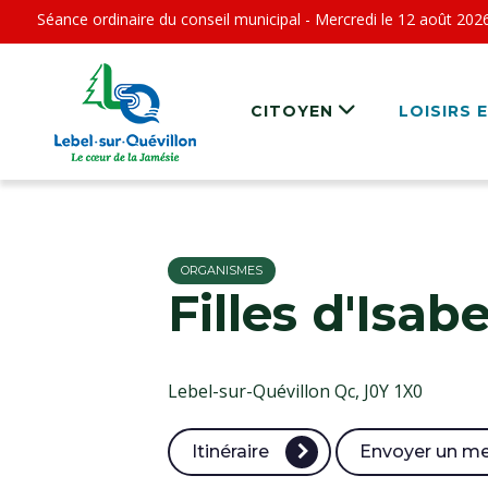
Séance ordinaire du conseil municipal - Mercredi le 12 août 202
CITOYEN
LOISIRS 
ORGANISMES
Filles d'Isabe
Lebel-sur-Quévillon Qc, J0Y 1X0
Itinéraire
Envoyer un m