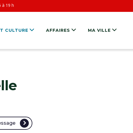
6 à 19 h
ET CULTURE
AFFAIRES
MA VILLE
lle
essage