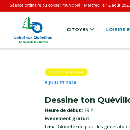
Séance ordinaire du conseil municipal - Mercredi le 12 août 202
CITOYEN
LOISIRS 
VIE COMMUNAUTAIRE
9 JUILLET 2026
Dessine ton Quévillo
Heure de début
: 19 h
Événement gratuit
Lieu
: Gloriette du parc des génération