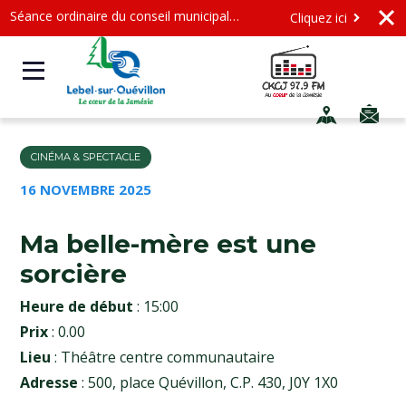
Séance ordinaire du conseil municipal - Mercredi le 12 août 2026 à 19 h
Cliquez ici
CINÉMA & SPECTACLE
16 NOVEMBRE 2025
Ma belle-mère est une
sorcière
Heure de début
: 15:00
Prix
: 0.00
Lieu
: Théâtre centre communautaire
Adresse
: 500, place Quévillon, C.P. 430, J0Y 1X0