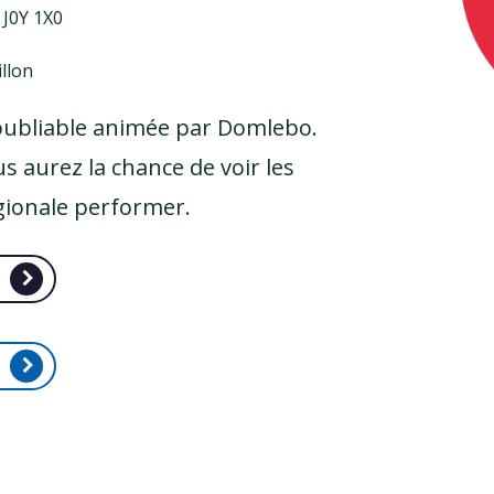
, J0Y 1X0
illon
inoubliable animée par Domlebo.
s aurez la chance de voir les
égionale performer.